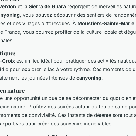
Verdon
et la
Sierra de Guara
regorgent de merveilles nature
anyoning
, vous pouvez découvrir des sentiers de randonnée
es et des villages pittoresques. À
Moustiers-Sainte-Marie
e France, vous pourrez profiter de la culture locale et dégu
onales.
tiques
e-Croix
est un lieu idéal pour pratiquer des activités nautiq
dle pour explorer le lac à votre rythme. Ces moments de dé
aitement les journées intenses de
canyoning
.
 en nature
e une opportunité unique de se déconnecter du quotidien e
leine nature. Profitez des soirées autour du feu de camp po
 moments de convivialité. Ces instants de détente sont tout 
s
sportives pour créer des souvenirs inoubliables.