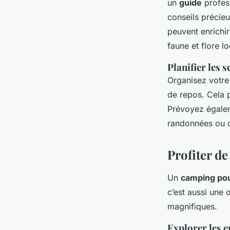
un
guide
profess
conseils précieu
peuvent enrichi
faune et flore lo
Planifier les 
Organisez votr
de repos. Cela p
Prévoyez égale
randonnées ou de
Profiter de
Un
camping pou
c’est aussi une
magnifiques.
Explorer les 