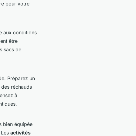
re pour votre
ée aux conditions
ent être
es sacs de
nde. Préparez un
z des réchauds
Pensez à
ntiques.
rs bien équipée
. Les
activités