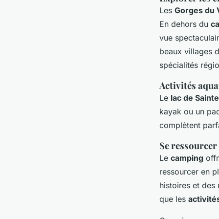
Les
Gorges du 
En dehors du
c
vue spectaculair
beaux villages d
spécialités régi
Activités aqua
Le
lac de Saint
kayak ou un pad
complètent parf
Se ressourcer
Le
camping
offr
ressourcer en p
histoires et des
que les
activité