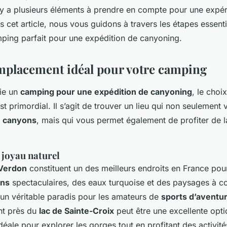
l y a plusieurs éléments à prendre en compte pour une expé
s cet article, nous vous guidons à travers les étapes essenti
mping parfait pour une expédition de canyoning.
emplacement idéal pour votre camping
fie un
camping pour une expédition de canyoning
, le choi
t primordial. Il s’agit de trouver un lieu qui non seulement 
x
canyons
, mais qui vous permet également de profiter de l
 joyau naturel
Verdon
constituent un des meilleurs endroits en France pou
ns
spectaculaires, des eaux turquoise et des paysages à co
 un véritable paradis pour les amateurs de
sports d’aventu
t près du
lac de Sainte-Croix
peut être une excellente opti
déale pour explorer les gorges tout en profitant des activit