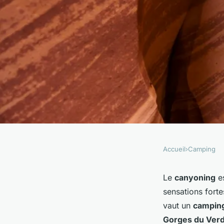
Accueil
›
Camping
CAMPING
Comment organiser
Le
canyoning
es
sensations fort
une expédition de 
vaut un
campin
Gorges du Ver