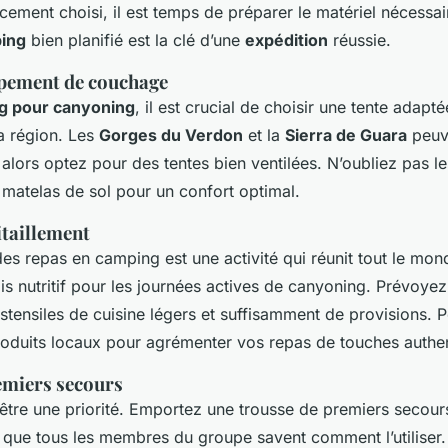
cement choisi, il est temps de préparer le matériel nécessai
ing
bien planifié est la clé d’une
expédition
réussie.
ipement de couchage
g pour canyoning
, il est crucial de choisir une tente adapt
a région. Les
Gorges du Verdon
et la
Sierra de Guara
peuv
alors optez pour des tentes bien ventilées. N’oubliez pas l
 matelas de sol pour un confort optimal.
itaillement
es repas en camping est une activité qui réunit tout le mo
s nutritif pour les journées actives de canyoning. Prévoye
stensiles de cuisine légers et suffisamment de provisions. 
oduits locaux pour agrémenter vos repas de touches authe
remiers secours
 être une priorité. Emportez une trousse de premiers secou
 que tous les membres du groupe savent comment l’utiliser