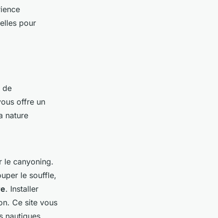
rience
elles pour
x de
vous offre un
a nature
r le canyoning.
uper le souffle,
re
. Installer
on. Ce site vous
és nautiques