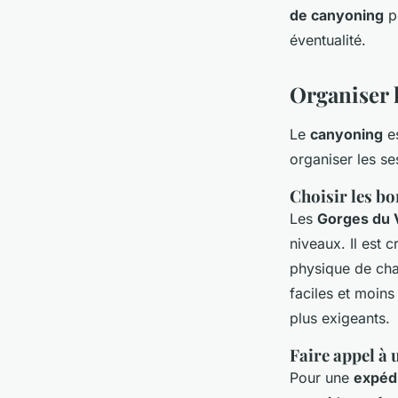
de canyoning
pe
éventualité.
Organiser l
Le
canyoning
es
organiser les ses
Choisir les b
Les
Gorges du 
niveaux. Il est 
physique de cha
faciles et moin
plus exigeants.
Faire appel à 
Pour une
expédi