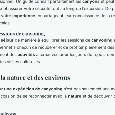
ionnel. Un guide connaît parfaitement les
canyons
et peut 
x et assurer votre sécurité tout au long de l’excursion. De p
r votre
expérience
en partageant leur connaissance de la ré
cales.
sessions de canyoning
e
séjour
de manière à équilibrer les sessions de
canyoning
e
ermet à chacun de récupérer et de profiter pleinement des 
ment des
activités
alternatives pour les jours de repos, c
s visites culturelles.
 la nature et des environs
r une expédition de canyoning
n’est pas seulement une av
 occasion de se reconnecter avec la
nature
et de découvrir d
environs