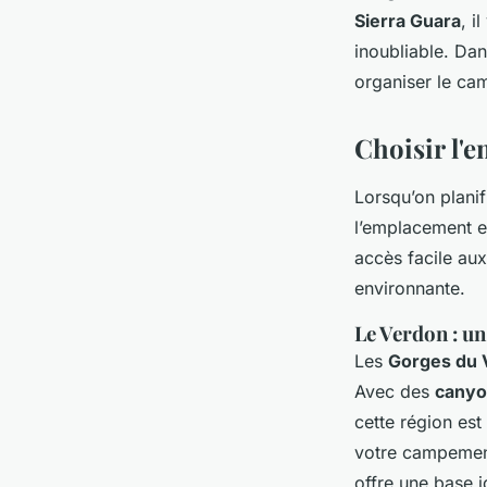
Sierra Guara
, i
Clémence
•
12 juillet 2024
•
6 min de lecture
inoubliable. Dan
organiser le ca
Choisir l'
Lorsqu’on plani
l’emplacement es
accès facile au
environnante.
Le Verdon : un
Les
Gorges du 
Avec des
canyo
cette région est
votre campemen
offre une base i