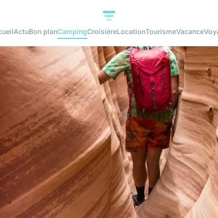
ueil
Actu
Bon plan
Camping
Croisière
Location
Tourisme
Vacance
Voy