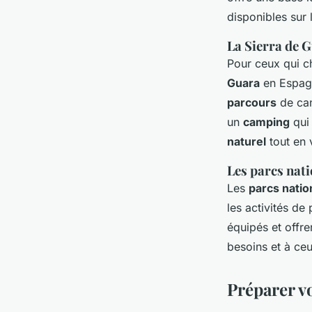
disponibles sur l
La Sierra de G
Pour ceux qui c
Guara
en Espagn
parcours
de can
un
camping
qui
naturel
tout en 
Les parcs nati
Les
parcs nati
les activités de
équipés et offre
besoins et à ce
Préparer v