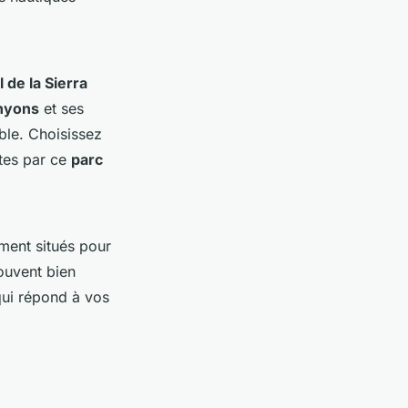
 de la Sierra
nyons
et ses
ble. Choisissez
tes par ce
parc
ment situés pour
souvent bien
qui répond à vos