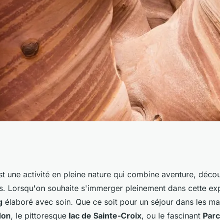
 un camping pour
t une activité en pleine nature qui combine aventure, décou
es. Lorsqu'on souhaite s'immerger pleinement dans cette exp
canyoning?
g
élaboré avec soin. Que ce soit pour un séjour dans les m
don
, le pittoresque
lac de Sainte-Croix
, ou le fascinant
Parc