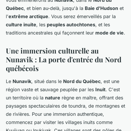
vous emmènerons au
Nunavik
, dans le
Nord du
Québec
, et bien au-delà, jusqu'à la
Baie d'Hudson
et
l'
extrême arctique
. Vous serez émerveillés par la
culture inuite
, les
peuples autochtones
, et les
traditions ancestrales qui façonnent leur
mode de vie
.
Une immersion culturelle au
Nunavik : La porte d'entrée du Nord
québécois
Le
Nunavik
, situé dans le
Nord du Québec
, est une
région vaste et sauvage peuplée par les
Inuit
. C'est
un territoire où la
nature
règne en maître, offrant des
paysages spectaculaires de toundra, de montagnes et
de rivières. Pour une immersion authentique,
commencez par visiter les villages inuits comme
Kuujjuaq ou Inukjuak. Ces villages sont des pôles de