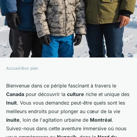
Accueil
›
Bon plan
BON PLAN
Quels sont les meilleurs spots
Bienvenue dans ce périple fascinant à travers le
Canada
pour découvrir la
culture
riche et unique des
pour une immersion culturelle
Inuit
. Vous vous demandez peut-être quels sont les
chez les Inuit au Canada?
meilleurs endroits pour plonger au cœur de la vie
inuite
, loin de l'agitation urbaine de
Montréal
.
Clémence
•
12 juillet 2024
•
8 min de lecture
Suivez-nous dans cette aventure immersive où nous